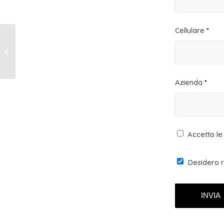
Cellulare
*
INTERVENTI PER IL
RILANCIO: QUALI
ATTIVARE?
Azienda
*
Accetto le
Desidero r