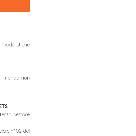
 modulistiche
 il mondo non
ETS
l terzo settore
iale n.102 del