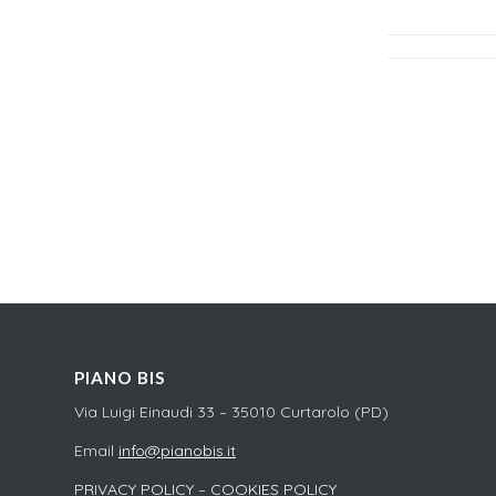
PIANO BIS
Via Luigi Einaudi 33 – 35010 Curtarolo (PD)
Email
info@pianobis.it
PRIVACY POLICY
–
COOKIES POLICY