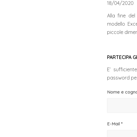
18/04/2020
Alla fine de
modello Exce
piccole dimen
PARTECIPA 
E’ sufficien
password per
Nome e cog
E-Mail
*