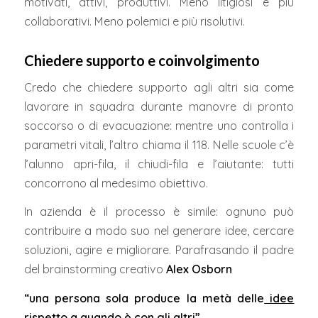
motivati, attivi, produttivi. Meno litigiosi e più
collaborativi. Meno polemici e più risolutivi.
Chiedere supporto e coinvolgimento
Credo che chiedere supporto agli altri sia come
lavorare in squadra durante manovre di pronto
soccorso o di evacuazione: mentre uno controlla i
parametri vitali, l’altro chiama il 118. Nelle scuole c’è
l’alunno apri-fila, il chiudi-fila e l’aiutante: tutti
concorrono al medesimo obiettivo.
In azienda è il processo è simile: ognuno può
contribuire a modo suo nel generare idee, cercare
soluzioni, agire e migliorare. Parafrasando il padre
del brainstorming creativo
Alex Osborn
“una persona sola produce la metà delle
idee
rispetto a quando è con gli altri”.