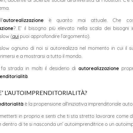
n, docente di Scienze sociali all’università di Houston. C’
tema.
l’
autorealizzazione
è quanto mai attuale. Che cos
azione
? E’ il bisogno più elevato nella scala dei bisogni i
low (
qui
puoi approfondire l’argomento).
ow ognuno di noi si autorealizza nel momento in cui il s
rimersi e a mostrarsi a tutto il mondo.
fa strada in molti il desiderio di
autorealizzazione
propr
nditorialità
.
E’ L’AUTOIMPRENDITORIALITÀ?
ditorialità
è la propensione all’iniziativa imprenditoriale au
 metterti in proprio e senti che ti sta stretto lavorare come 
 dentro di te si nasconda un’ autoimprenditrice o un autoim