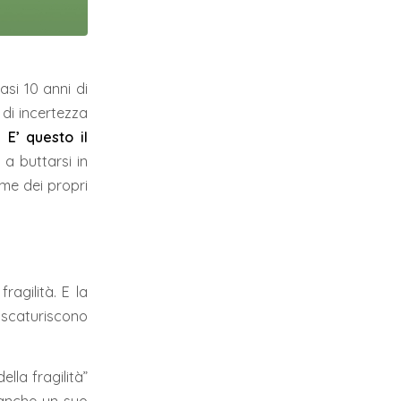
asi 10 anni di
 di incertezza
 E’ questo il
 a buttarsi in
me dei propri
ragilità. E la
 scaturiscono
lla fragilità”