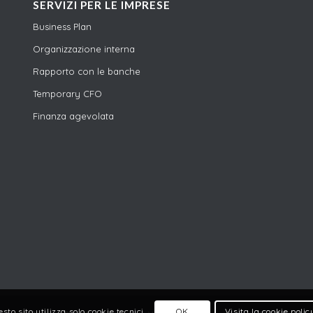
SERVIZI PER LE IMPRESE
Business Plan
Organizzazione interna
Rapporto con le banche
Temporary CFO
Finanza agevolata
OK
Visita la cookie polic
sto sito utilizza solo cookie tecnici.