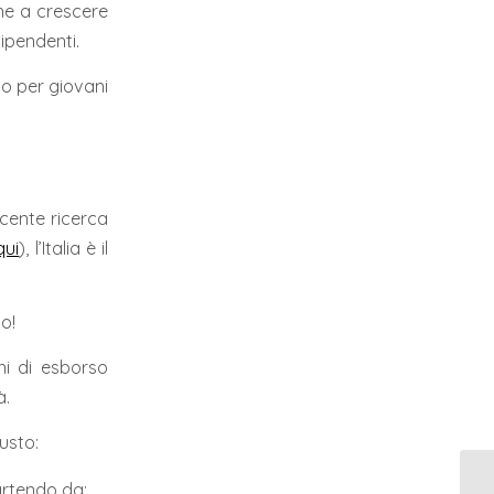
che a crescere
ipendenti.
to per giovani
ecente ricerca
qui
), l’Italia è il
o!
ni di esborso
à.
usto:
partendo da: