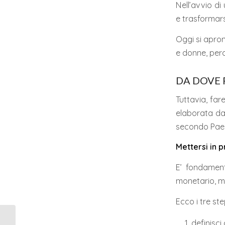
Nell’avvio di
e trasformars
Oggi si apron
e donne, perc
DA DOVE 
Tuttavia, far
elaborata dal
secondo Paes
Mettersi in p
E’ fondament
monetario, ma
Ecco i tre st
definisci