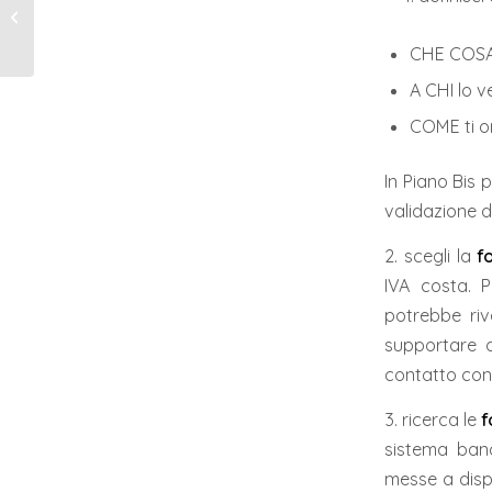
SPECIALE FONDO
IMPRESA FEMMINILE
CHE COSA
A CHI lo v
COME ti or
In Piano Bis 
validazione d
2. scegli la
f
IVA costa. P
potrebbe riv
supportare d
contatto con i
3. ricerca le
f
sistema banc
messe a dispo