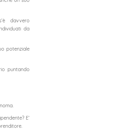
è anche un suo
’è davvero
ndividuati da
uo potenziale
io puntando
tonoma.
dipendente? E’
prenditore.