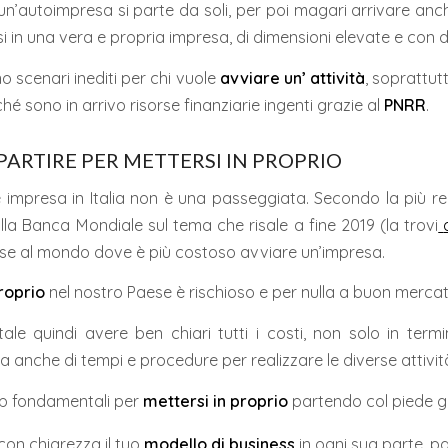
 un’autoimpresa si parte da soli, per poi magari arrivare an
i in una vera e propria impresa, di dimensioni elevate e con d
o scenari inediti per chi vuole
avviare un’ attività
, soprattut
hé sono in arrivo risorse finanziarie ingenti grazie al
PNRR
.
PARTIRE PER METTERSI IN PROPRIO
e impresa in Italia non è una passeggiata. Secondo la più r
la Banca Mondiale sul tema che risale a fine 2019 (la trovi
e al mondo dove è più costoso avviare un’impresa.
roprio
nel nostro Paese è rischioso e per nulla a buon mercat
ale quindi avere ben chiari tutti i costi, non solo in termi
 anche di tempi e procedure per realizzare le diverse attivit
ep fondamentali per
mettersi in proprio
partendo col piede g
 con chiarezza il tuo
modello di business
in ogni sua parte, 