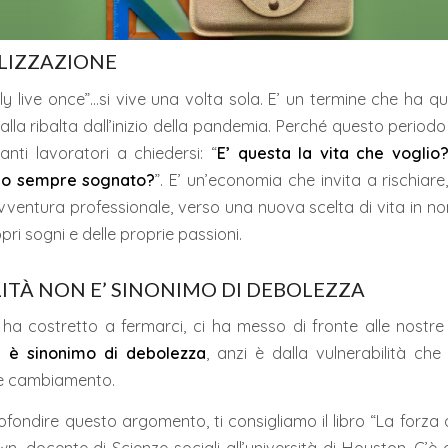
LIZZAZIONE
ly live once”…si vive una volta sola. E’ un termine che ha qu
 alla ribalta dall’inizio della pandemia. Perché questo periodo
nti lavoratori a chiedersi: “
E’ questa la vita che voglio?
ho sempre sognato?
”. E’ un’economia che invita a rischiare,
ventura professionale, verso una nuova scelta di vita in no
opri sogni e delle proprie passioni.
LITÀ NON E’ SINONIMO DI DEBOLEZZA
i ha costretto a fermarci, ci ha messo di fronte alle nostre f
on è sinonimo di debolezza
, anzi è dalla vulnerabilità che
 e cambiamento.
fondire questo argomento, ti consigliamo il libro “La forza de