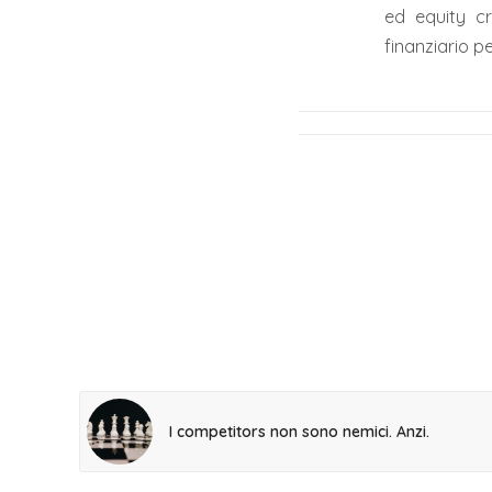
ed equity cr
finanziario pe
I competitors non sono nemici. Anzi.