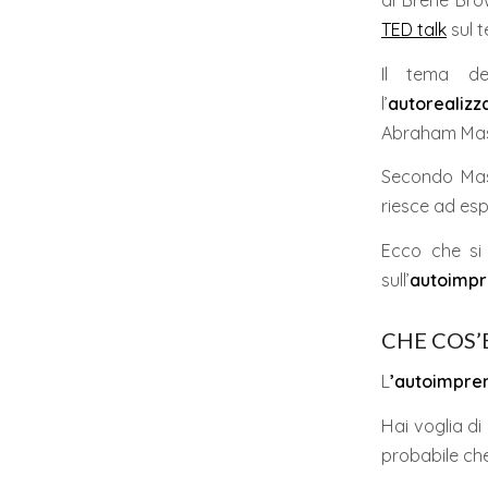
di Brené Brow
TED talk
sul 
Il tema del
l’
autorealizz
Abraham Mas
Secondo Masl
riesce ad esp
Ecco che si 
sull’
autoimpre
CHE COS’
L
’autoimpren
Hai voglia di
probabile che