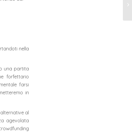
rtandoti nella
o una partita
e forfettario
mentale farsi
 metteremo in
alternative al
nza agevolata
i crowdfunding