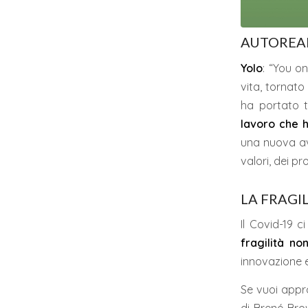
AUTOREA
Yolo
: “You on
vita, tornato
ha portato ta
lavoro che 
una nuova av
valori, dei pr
LA FRAGI
Il Covid-19 c
fragilità n
innovazione
Se vuoi appro