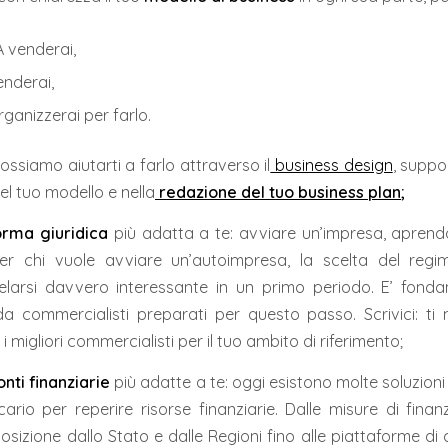
 venderai,
enderai,
ganizzerai per farlo.
possiamo aiutarti a farlo attraverso il
business design
, suppo
el tuo modello e nella
redazione del tuo business plan;
orma giuridica
più adatta a te: avviare un’impresa, aprend
er chi vuole avviare un’autoimpresa, la scelta del regim
elarsi davvero interessante in un primo periodo. E’ fonda
a commercialisti preparati per questo passo. Scrivici: ti
 migliori commercialisti per il tuo ambito di riferimento;
onti finanziarie
più adatte a te: oggi esistono molte soluzioni 
ario per reperire risorse finanziarie. Dalle misure di fina
sizione dallo Stato e dalle Regioni fino alle piattaforme d